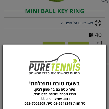
MINI BALL KEY RING
שאל אותנו על מוצר זה
40 ₪
1
הוסף לסל
הזמן עכשיו
מוצרים נוספים
מהקטגוריה
ערכת בדמינטון STIGA
מיני כדור פוטבול NFL לוגו
PATRIOTS
בשעה טובה ומוצלחת!
פיור טניס גם בראשון לציון.
מרכז מסחרי שכונת פרס נובל.
רחוב שמעון פרס 33,
טל חנות 03-5548248 נייד: 052-7005509.