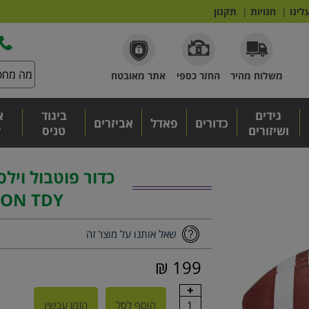
לינו
|
חנויות
|
תקנון
משלוח מהיר
החזר כספי
אתר מאובטח
גידים
ביגוד
א
כדורים
פאדל
אביזרים
ושיזורים
טניס
ל
כדור פוטבול וילס
SON TDY
שאל אותנו על מוצר זה
199 ₪
1
הוסף לסל
הזמן עכשיו