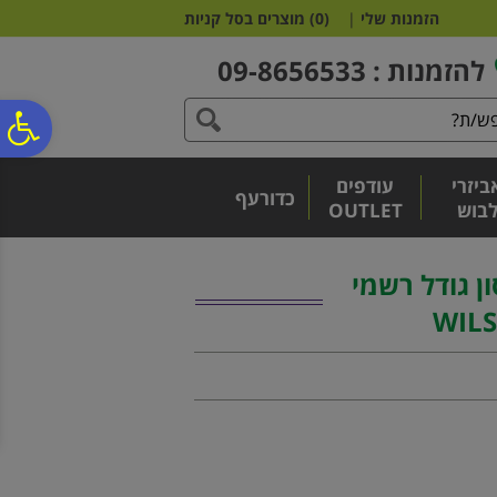
לתפריט
לתוכן
לתפריט
הזמנות שלי
|
(
0
)
מוצרים בסל קניות
אתר
המרכזי
נגישות
להזמנות : 09-8656533
פ
ביזרי
עודפים
סר
כדורעף
בוש
OUTLET
נג
ון גודל רשמי
WIL