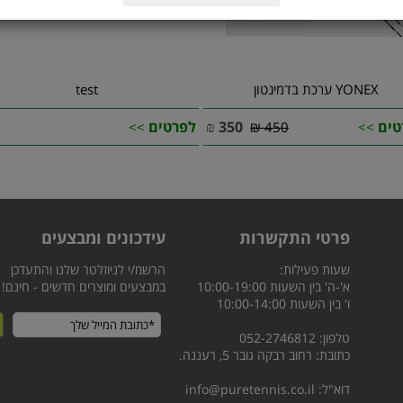
YONEX ערכת בדמינטון
test
טים
350
₪
לפרטים
>>
450 ₪
>>
פרטי התקשרות
עידכונים ומבצעים
שעות פעילות:
הרשמ/י לניוזלטר שלנו והתעדכן
א'-ה' בין השעות 10:00-19:00
במבצעים ומוצרים חדשים - חינם!
ו' בין השעות 10:00-14:00
טלפון: 052-2746812
כתובת: רחוב רבקה גובר 5, רעננה.
דוא"ל:
info@puretennis.co.il