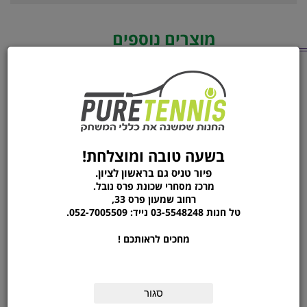
מוצרים נוספים
מהקטגוריה
MINI BALL KEY RING
מחבט בדמינטון YONEX
NANORAY 10
בשעה טובה ומוצלחת!
פיור טניס גם בראשון לציון.
מרכז מסחרי שכונת פרס נובל.
רחוב שמעון פרס 33,
טל חנות 03-5548248 נייד: 052-7005509.
מחכים לראותכם !
מחיר לפני:
350 ₪
סגור
המחיר שלנו:
40
₪
המחיר שלנו:
280
₪