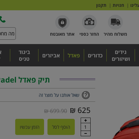
לינו
|
חנויות
|
תקנון
משלוח מהיר
החזר כספי
אתר מאובטח
גידים
ביגוד
א
כדורים
פאדל
אביזרים
ושיזורים
טניס
ל
תיק פאדל Tour Red Padel
שאל אותנו על מוצר זה
625 ₪
699.90 ₪
1
הוסף לסל
הזמן עכשיו