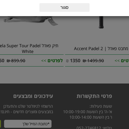
סגור
תיק פאדל la Super Tour Padel
מחבט פאדל | 2 Accent Padel
White
טים
1350
₪
לפרטים
50
899.90 ₪
>>
1499.90 ₪
>>
פרטי התקשרות
עידכונים ומבצעים
שעות פעילות:
הרשמ/י לניוזלטר שלנו והתעדכן
א'-ה' בין השעות 10:00-19:00
במבצעים ומוצרים חדשים - חינם!
ו' בין השעות 10:00-14:00
טלפון: 052-2746812