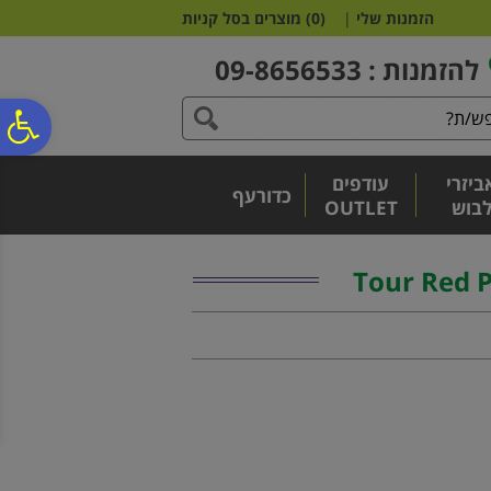
לתפריט
לתוכן
לתפריט
הזמנות שלי
|
(
0
)
מוצרים בסל קניות
אתר
המרכזי
נגישות
להזמנות : 09-8656533
פ
ביזרי
עודפים
סר
כדורעף
בוש
OUTLET
נג