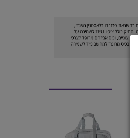
Bela DNA Super Tou, שפותח בהשראת פרננדו בלאסטגין האגדי,
עוצב כדי לספק כל צורך בדרך להצלחה בספורט. התיק כולל ציפוי TPU לשמירה על
 קיצוניים, וכיס אביזרים מרופד לצרכי
יותר ובכיס מרופד למחשב נייד לשמירה