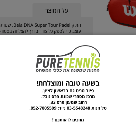
על המוצר
התיק r Padel
מראה נקי, ריפוד תרמי להגנה על ציוד גם בתנאים
מזל. בנוסף, התיק מצויד בכיסי אביזרים קטנים 
על סדר וארגון.
בשעה טובה ומוצלחת!
מוצרים נוספים מהקטגוריה
פיור טניס גם בראשון לציון.
מרכז מסחרי שכונת פרס נובל.
רחוב שמעון פרס 33,
טל חנות 03-5548248 נייד: 052-7005509.
מחכים לראותכם !