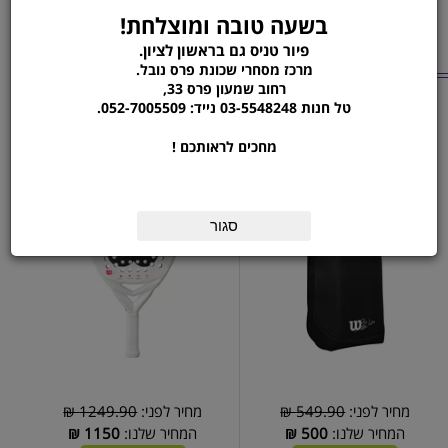
בשעה טובה ומוצלחת!
פיור טניס גם בראשון לציון.
מוצרים נוספים
מרכז מסחרי שכונת פרס נובל.
מהקטגוריה
רחוב שמעון פרס 33,
טל חנות 03-5548248 נייד: 052-7005509.
תיק פאדל Bela Padel
מחבט פאדל | Bela LS V3
מחכים לראותכם !
Padel Racket
backpack
סגור
מחיר לפני:
549.90 ₪
מחיר לפני:
1249.90 ₪
המחיר שלנו:
500
₪
המחיר שלנו:
1150
₪