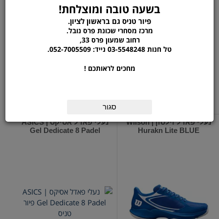
בשעה טובה ומוצלחת!
פיור טניס גם בראשון לציון.
מרכז מסחרי שכונת פרס נובל.
רחוב שמעון פרס 33,
טל חנות 03-5548248 נייד: 052-7005509.
מחיר לפני:
599.90 ₪
מחכים לראותכם !
המחיר שלנו:
500
₪
המחיר שלנו:
550
₪
הוסף לסל
הוסף לסל
פרטים נוספים
פרטים נוספים
סגור
נעלי פאדל וילסון | Wilson
נעלי פאדל אסיקס | ASICS
Gel Dedicate 8 Padel
Hurakn Lite BLUE