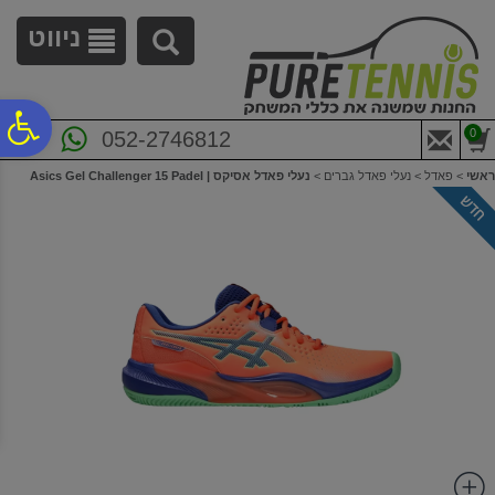
לתפריט
לתוכן
לתפריט
אתר
המרכזי
נגישות
ניווט
פ
0
052-2746812
ראשי
>
פאדל
>
נעלי פאדל גברים
>
נעלי פאדל אסיקס | Asics Gel Challenger 15 Padel
סר
נג