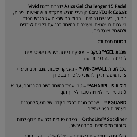
Asics Gel Challenger 15 Padel
לגברים בדגם
Vivid
Coral/Dark Cobalt
הן נעלי מגרש מתקדמות שמציעות יציבות,
נוחות, וביצועים גבוהים – בדיוק מה שרצית על מגרש הפדל.
מיוצרות בווייטנאם ומעוצבות במיוחד לתנועה דינמית לצדדים
ולמשחק אינטנסיבי.
תכונות מרכזיות:
שכבת GEL™ בעקב
– מספקת בלימת זעזועים אופטימלית
לנחיתה רכה בכל תנועה.
טכנולוגיית WINGWALL™
– מעניקה יציבות מוגברת בתנועות
צד, ומאפשרת לך לגשת לכל כדור בביטחון.
סוליית AHARPLUS™
– גומי עמיד במיוחד לשחיקה גבוהה, עד פי
3 מגומי רגיל, לאחיזה טובה לאורך זמן.
PGUARD™
– שכבת הגנה בחלק הקדמי של הנעל להגברת
העמידות בפני שחיקה.
OrthoLite™ Sockliner
– רפידה פנימית רכה עם נידוף לחות
לנוחות מקסימלית וסביבה יבשה.
קולר עבה ותומך
– חובק את הקרסול לנעילה נוחה ובטוחה.