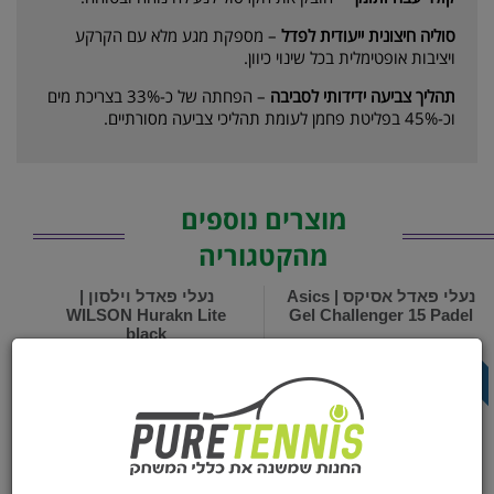
סוליה חיצונית ייעודית לפדל
– מספקת מגע מלא עם הקרקע
ויציבות אופטימלית בכל שינוי כיוון.
תהליך צביעה ידידותי לסביבה
– הפחתה של כ-33% בצריכת מים
וכ-45% בפליטת פחמן לעומת תהליכי צביעה מסורתיים.
מוצרים נוספים
מהקטגוריה
נעלי פאדל אסיקס | Asics
נעלי פאדל וילסון |
WILSON Hurakn Lite
Gel Challenger 15 Padel
black