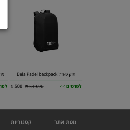
תיק פאדל Bela Padel backpack
מחבט פ
לפרטים
500
₪
לפר
549.90 ₪
>>
מפת אתר
קטגוריות