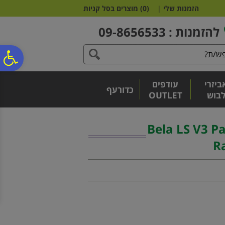
לתפריט
לתוכן
לתפריט
הזמנות שלי
|
(
0
)
מוצרים בסל קניות
אתר
המרכזי
נגישות
להזמנות : 09-8656533
פ
ביזרי
עודפים
סר
כדורעף
בוש
OUTLET
נג
אדל | Bela LS V3 Padel
R