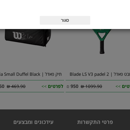
סגור
אדל | Blade LS V3 padel 2
תיק פאדל | Bela Small Duffel Black
טים
950
₪
לפרטים
50
469.90 ₪
>>
1099.90 ₪
>>
פרטי התקשרות
עידכונים ומבצעים