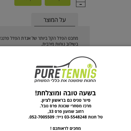
על המוצר
מחבט הפדל הקל ביותר של אגדת הפדל פרננדו ב
בשילוב נוחות מירבית.
ה-Bela LS V3 משלב ליבת קצף רכה ע
עוצמה ורכות בכל חבטה.
יותר.
מרקם דו-שכבתי על שטח הפנים יוצר חבטות עוצ
בשעה טובה ומוצלחת!
פיור טניס גם בראשון לציון.
מרכז מסחרי שכונת פרס נובל.
מוצרים נוספים מהקטגוריה
רחוב שמעון פרס 33,
טל חנות 03-5548248 נייד: 052-7005509.
מחכים לראותכם !