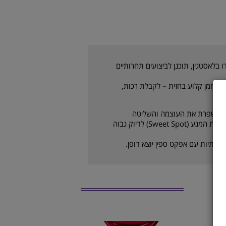
לאסטגין, תוכנן לביצועים תחרותיים
ם שכבת פחמן קלוע בחזית – לקבלת רכות,
תבנית קידוח חדשנית עם טכנולוגיית DuoGrid משפרת את העוצמה והשליטה
באזורים שונים של ראש המחבט, ומרחיבה את נקודת המגע (Sweet Spot) לדיוק גבוה
מתיות עם אפקט ספין יוצא דופן.