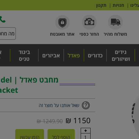
לינו
|
חנויות
|
תקנון
משלוח מהיר
החזר כספי
אתר מאובטח
גידים
ביגוד
א
כדורים
פאדל
אביזרים
ושיזורים
טניס
ל
מחבט פ
acket
שאל אותנו על מוצר זה
1150 ₪
1249.90 ₪
1
הוסף לסל
הזמן עכשיו