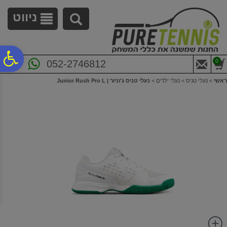
לתפריט
לתוכן
לתפריט
אתר
המרכזי
נגישות
ניווט
פ
0
052-2746812
ראשי
>
נעלי טניס
>
נעלי ילדים
>
נעלי טניס ג'וניור | Junior Rush Pro L
סר
נג