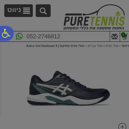
לתפריט
לתוכן
לתפריט
אתר
המרכזי
נגישות
ניווט
פ
0
052-2746812
ראשי
>
נעלי טניס
>
נעלי גברים
>
נעלי טניס אסיקס | Asics Gel Dedicate 9
סר
נג