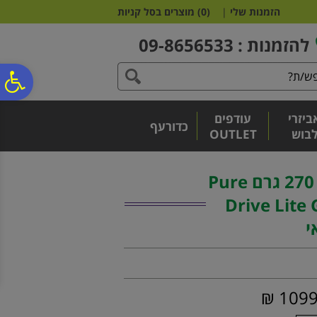
לתפריט
לתוכן
לתפריט
הזמנות שלי
|
(
0
)
מוצרים בסל קניות
אתר
המרכזי
נגישות
להזמנות : 09-8656533
פ
ביזרי
עודפים
סר
כדורעף
בוש
OUTLET
נג
מחבט טניס בבולט 270 גרם Pure
Drive Lite
י
1099 