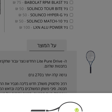
גיד BABOLAT RPM BLAST
- 75 ₪
גיד SOLINCO TOUR BITE
- 50 ₪
גיד SOLINCO HYPER-G
- 50 ₪
גיד SOLINCO MATCH-10
- 50 ₪
גיד LXN ALU POWER
- 100 ₪
על המוצר
ה- Lite Pure Drive החדש נוצר 
בחבטות שלהם.
גרסה קלה יותר ב270 גרם
רכיב פלסטיק משולב חדש בליבה מגביר את החז
חבטה. סיבי פשתן המשולבים בליבה ובראש המח
אופטימלי בעת הפגיעה, תכונה ייחודית של משפחת  Drive