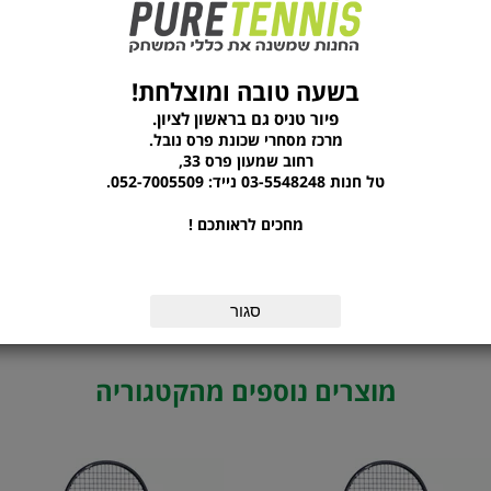
מידע נוסף
יצרן
Babolat
בשעה טובה ומוצלחת!
משקל המחבט
270 גרם
פיור טניס גם בראשון לציון.
מרכז מסחרי שכונת פרס נובל.
סוג המחבט
מקצועי
רחוב שמעון פרס 33,
אורך המחבט
27 אינץ'
טל חנות 03-5548248 נייד: 052-7005509.
גודל ידית
L2 L1
מחכים לראותכם !
גודל ראש מחבט
100 אינצ' מרובע / 645 סמ"ר
באלאנס
330 מ"מ
תבנית שיזור
16X19
סגור
מוצרים נוספים מהקטגוריה