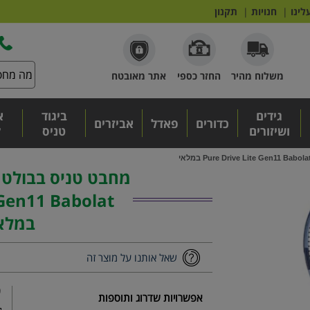
לינו
|
חנויות
|
תקנון
משלוח מהיר
החזר כספי
אתר מאובטח
גידים
ביגוד
א
כדורים
פאדל
אביזרים
ושיזורים
טניס
ל
 Gen11 Babolat
במלא
שאל אותנו על מוצר זה
₪
אפשרויות שדרוג ותוספות