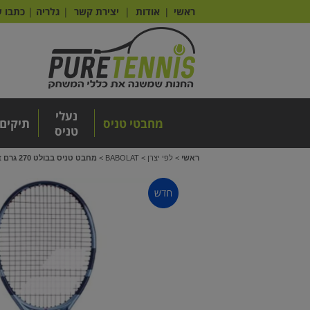
ראשי
אודות
|
יצירת קשר
|
גלריה
|
כתבו ע
|
נעלי
מחבטי טניס
תיקים
טניס
ראשי
>
לפי יצרן
>
BABOLAT
>
מחבט טניס בבולט 270 גרם Pure Drive Lite Gen11 Babolat במלאי