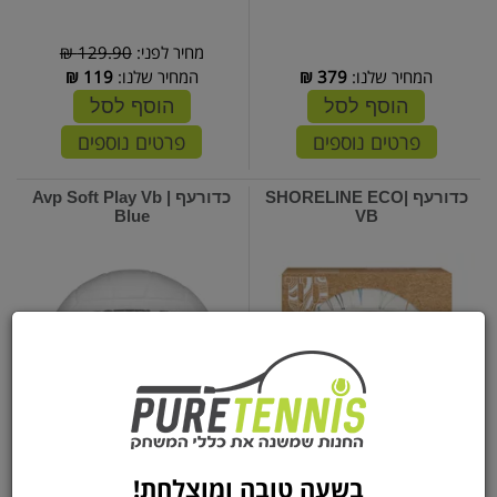
מחיר לפני:
129.90 ₪
המחיר שלנו:
379
₪
המחיר שלנו:
119
₪
הוסף לסל
הוסף לסל
פרטים נוספים
פרטים נוספים
כדורעף |SHORELINE ECO
כדורעף | Avp Soft Play Vb
Blue
VB
בשעה טובה ומוצלחת!