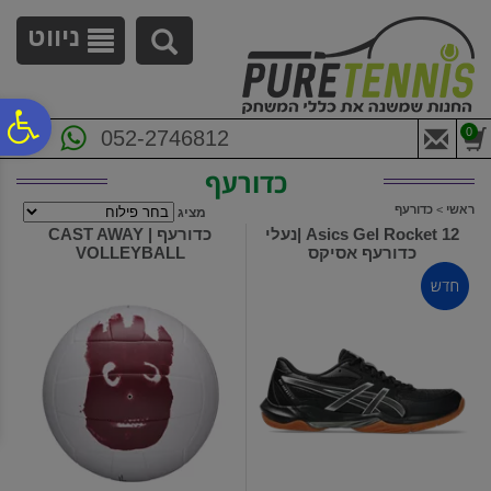
לתפריט
לתוכן
לתפריט
אתר
המרכזי
נגישות
ניווט
פ
0
052-2746812
כדורעף
סר
ראשי
>
כדורעף
מציג
Asics Gel Rocket 12 |נעלי
כדורעף | CAST AWAY
כדורעף אסיקס
VOLLEYBALL
נג