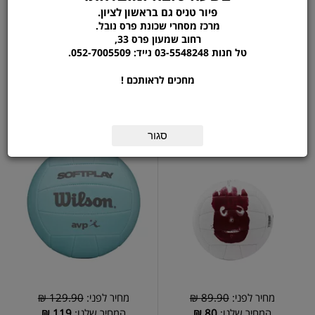
מחיר לפני:
149.90 ₪
מחיר לפני:
139.90 ₪
פיור טניס גם בראשון לציון.
המחיר שלנו:
139
₪
המחיר שלנו:
129
₪
מרכז מסחרי שכונת פרס נובל.
רחוב שמעון פרס 33,
הוסף לסל
הוסף לסל
טל חנות 03-5548248 נייד: 052-7005509.
פרטים נוספים
פרטים נוספים
מחכים לראותכם !
כדורעף מיני | CASTAWAY
כדורעף | Avp Soft Play Vb
Blue
MINI DEFLATED
סגור
מחיר לפני:
89.90 ₪
מחיר לפני:
129.90 ₪
המחיר שלנו:
80
₪
המחיר שלנו:
119
₪