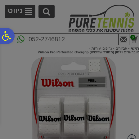
לתפריט
לתוכן
לתפריט
אתר
המרכזי
נגישות
ניווט
פ
0
052-2746812
ראשי
>
אביזרים
>
גריפים ועוריות
>
סר
אובר גריפ וילסון (מחורר שלישיה) Wilson Pro Perforated Overgrip
נג