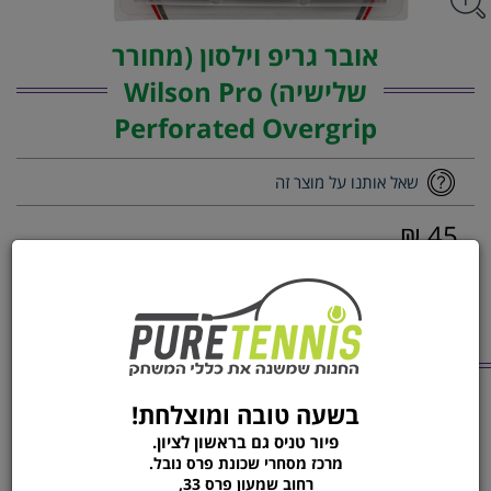
אובר גריפ וילסון (מחורר
שלישיה) Wilson Pro
Perforated Overgrip
שאל אותנו על מוצר זה
45 ₪
1
הוסף לסל
הזמן עכשיו
מוצרים נוספים
מהקטגוריה
בשעה טובה ומוצלחת!
30 יח' AC 102 YONEX W
עורית | CUSHION PRO
פיור טניס גם בראשון לציון.
BLACK
מרכז מסחרי שכונת פרס נובל.
רחוב שמעון פרס 33,