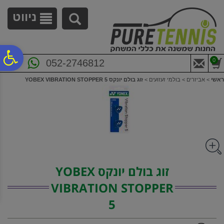
לתפריט
לתוכן
לתפריט
אתר
המרכזי
נגישות
ניווט
פ
0
052-2746812
ראשי
>
אביזרים
>
בולמי זעזועים
>
זוג בולם יונקס YOBEX VIBRATION STOPPER 5
סר
נג
זוג בולם יונקס YOBEX
VIBRATION STOPPER
5