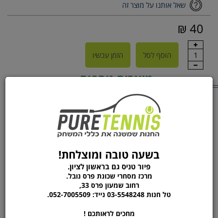
שאל אותנו על מוצר זה
40 ₪
1
הוסף לסל
הזמן עכשיו
מוצרים נוספים
מהקטגוריה
בולם זעזועים | RF
זוג בולם יונקס YOBEX
VIBRATION STOPPER 5
DAMPNER
בשעה טובה ומוצלחת!
פיור טניס גם בראשון לציון.
מרכז מסחרי שכונת פרס נובל.
רחוב שמעון פרס 33,
טל חנות 03-5548248 נייד: 052-7005509.
מחכים לראותכם !