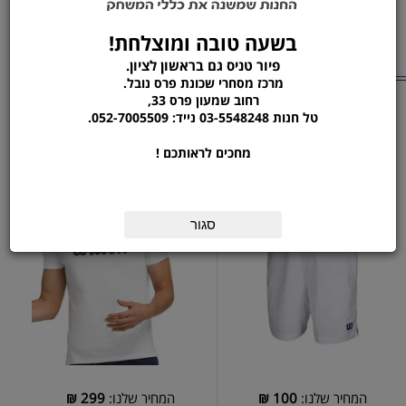
1
הוסף לסל
הזמן עכשיו
בשעה טובה ומוצלחת!
מוצרים נוספים
פיור טניס גם בראשון לציון.
מרכז מסחרי שכונת פרס נובל.
מהקטגוריה
רחוב שמעון פרס 33,
טל חנות 03-5548248 נייד: 052-7005509.
מכנס ברמודה לבן לגברים |
חולצת טי-שירט לגברים |
Easy Street Tee
WILSON MEN BERMUDA
מחכים לראותכם !
WHITE PANTS
סגור
המחיר שלנו:
100
₪
המחיר שלנו:
299
₪