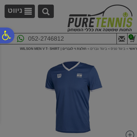
לתפריט
לתוכן
לתפריט
אתר
המרכזי
נגישות
ניווט
פ
0
052-2746812
ראשי
>
ביגוד טניס
>
ביגוד גברים
>
חולצת וי לגברים | WILSON MEN V T- SHIRT
סר
נג