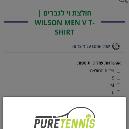
חולצת וי לגברים |
WILSON MEN V T-
SHIRT
שאל אותנו על מוצר זה
אפשרויות שדרוג ותוספות
מידות החולצה:
S
M
L
XL
XXL
100 ₪