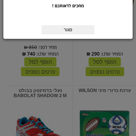
מחכים לראותכם !
סגור
מחיר לפני:
850 ₪
המחיר שלנו:
290
₪
המחיר שלנו:
740
₪
הוסף לסל
הוסף לסל
פרטים נוספים
פרטים נוספים
ערכת כדורי מיני WILSON
נעלי בדמינטון בבולט
BABOLAT SHADOW 2 M