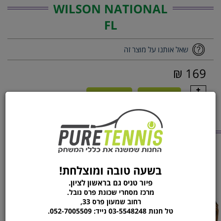
WILSON NATIONAL
FL
שאל אותנו על מוצר זה
169 ₪
1
הוסף לסל
הזמן עכשיו
מוצרים נוספים
מהקטגוריה
כפפת בייסבול מקצועית
מחבט בדמינטון YONEX
VOLTRIC Z-FORCE II
WILSON A360
בשעה טובה ומוצלחת!
פיור טניס גם בראשון לציון.
מרכז מסחרי שכונת פרס נובל.
רחוב שמעון פרס 33,
טל חנות 03-5548248 נייד: 052-7005509.