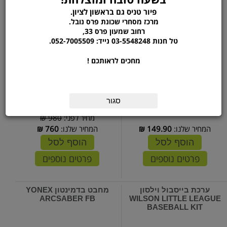
פיור טניס גם בראשון לציון.
מרכז מסחרי שכונת פרס נובל.
רחוב שמעון פרס 33,
טל חנות 03-5548248 נייד: 052-7005509.
מחכים לראותכם !
סגור
מחיר לפני:
980 ₪
המחיר שלנו:
149.90
₪
המחיר שלנו:
760
₪
הוסף לסל
הוסף לסל
פרטים נוספים
פרטים נוספים
ערכת בייסבול וילסון
מחבט בדמינטון YONEX
ARCSABER FB
WILSON LITTLE LEAGUE
BASEBALL KIT