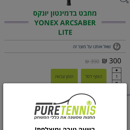
מחבט בדמינטון יונקס
YONEX ARCSABER
LITE
שאל אותנו על מוצר זה
300 ₪
390 ₪
1
הוסף לסל
הזמן עכשיו
מוצרים נוספים
מהקטגוריה
כדורעף | Optx Avp Vb
משקפי RUDY PROJECT
RYDON
eplica
בשעה טובה ומוצלחת!