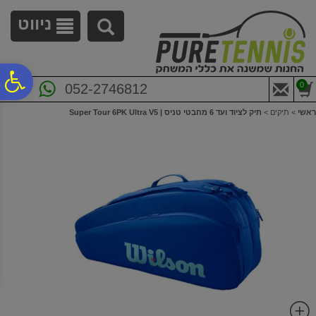
לתפריט
לתוכן
לתפריט
אתר
המרכזי
נגישות
ניווט
פ
0
052-2746812
ראשי
>
תיקים
>
תיק לציוד ועד 6 מחבטי טניס | Super Tour 6PK Ultra V5
סר
נג