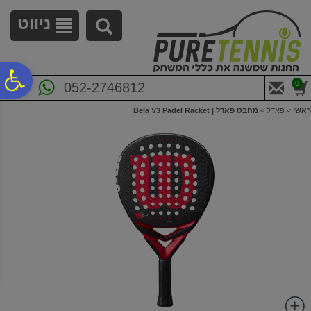
לתפריט
לתוכן
לתפריט
אתר
המרכזי
נגישות
ניווט
פ
0
052-2746812
ראשי
>
פאדל
>
מחבט פאדל | Bela V3 Padel Racket
סר
נג