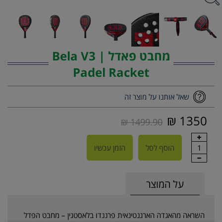
מחבט פאדל | Bela V3
Padel Racket
שאל אותנו על מוצר זה
1350 ₪
1499.90 ₪
1
הוסף לסל
הזמן עכשיו
על המוצר
השראה מהאגדה הארגנטינאית פרננדו בלאסטגין – מחבט הפדל