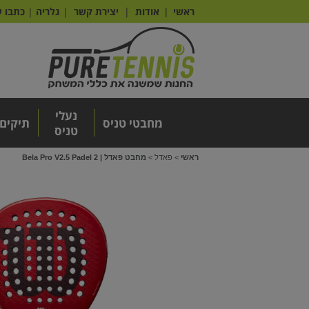
ראשי
אודות
|
יצירת קשר
|
גלריה
|
כתבו ע
|
נעלי
מחבטי טניס
תיקים
טניס
ראשי
>
פאדל
>
מחבט פאדל | 2 Bela Pro V2.5 Padel