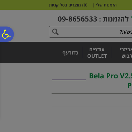
לתפריט
לתוכן
לתפריט
הזמנות שלי
|
(
0
)
מוצרים בסל קניות
אתר
המרכזי
נגישות
להזמנות : 09-8656533
פ
ביזרי
עודפים
סר
כדורעף
בוש
OUTLET
נג
בט פאדל | 2 Bela Pro V2.5
P