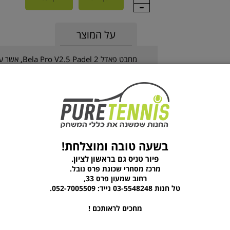
על המוצר
מחבט פאדל 2 
בלאסטגין. בהשראת ההתמסרות הבלתי נגמרת 
לניצחון,ה-Bela Pro משתמש בטכנו
שמתאימים לשחקנים מתקדמים שרוצים לשלוט ב
תחרותית עם דגש על נוחות וקלות בתפעול.מג
בתחתית הידית ,sweet spot
מתאים לשחקנים תחרותיים.
בשעה טובה ומוצלחת!
מוצרים נוספים מהקטגוריה
פיור טניס גם בראשון לציון.
מרכז מסחרי שכונת פרס נובל.
רחוב שמעון פרס 33,
טל חנות 03-5548248 נייד: 052-7005509.
מחכים לראותכם !