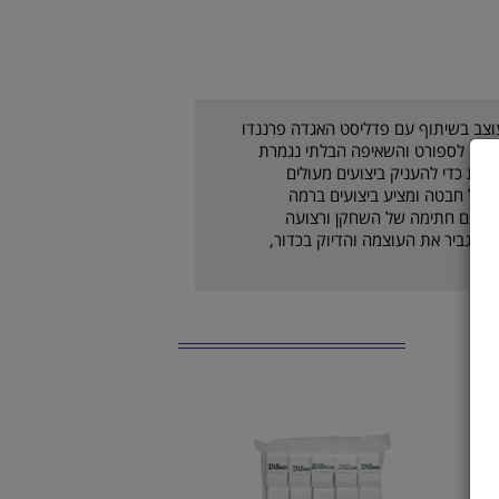
Bela Pro V2.5 Padel, אשר עוצב בשיתוף עם פדליסט האגדה פרננדו
שלו לספורט והשאיפה הבלתי נגמרת
לוגיה מתקדמת כדי להעניק ביצועים מעולים
כל חבטה ומציע ביצועים ברמה
יע עם חתימה של השחקן ורצועה
 גדול יותר המסייע להגביר את העוצמה והדיוק בכדור,