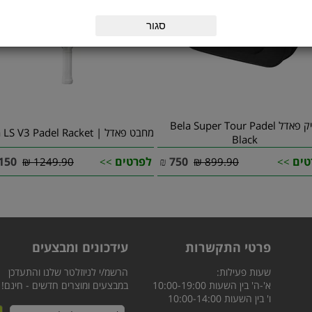
סגור
תיק פאדל Bela Super Tour Padel
מחבט פאדל | Bela LS V3 Padel Racket
Black
טים
750
₪
לפרטים
150
1249.90 ₪
>>
899.90 ₪
>>
פרטי התקשרות
עידכונים ומבצעים
שעות פעילות:
הרשמ/י לניוזלטר שלנו והתעדכן
א'-ה' בין השעות 10:00-19:00
במבצעים ומוצרים חדשים - חינם!
ו' בין השעות 10:00-14:00