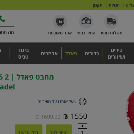
לינו
|
חנויות
|
תקנון
משלוח מהיר
החזר כספי
אתר מאובטח
גידים
ביגוד
א
כדורים
פאדל
אביזרים
ושיזורים
טניס
ל
מח
adel
שאל אותנו על מוצר זה
1550 ₪
1699.90 ₪
1
הוסף לסל
הזמן עכשיו