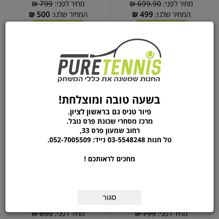
מחיר לפני:
699.90 ₪
מחיר לפני:
799 ₪
המחיר שלנו:
499
₪
המחיר שלנו:
500
₪
הוסף לסל
הוסף לסל
פרטים נוספים
פרטים נוספים
נעלי טניס אסיקס| ASICS
נעלי טניס אסיקס | ASICS
COURT FF 3 WGP
GEL RESOLUTION X
בשעה טובה ומוצלחת!
פיור טניס גם בראשון לציון.
מרכז מסחרי שכונת פרס נובל.
רחוב שמעון פרס 33,
טל חנות 03-5548248 נייד: 052-7005509.
מחכים לראותכם !
סגור
מחיר לפני:
799 ₪
מחיר לפני:
850 ₪