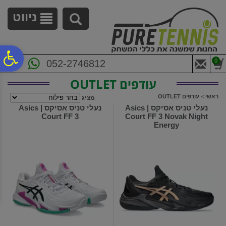
לתפריט
לתוכן
לתפריט
אתר
המרכזי
נגישות
ניווט
פ
0
052-2746812
עודפים OUTLET
סר
ראשי
>
עודפים OUTLET
מציג
נעלי טניס אסיקס | Asics
נעלי טניס אסיקס | Asics
Court FF 3
Court FF 3 Novak Night
נג
Energy