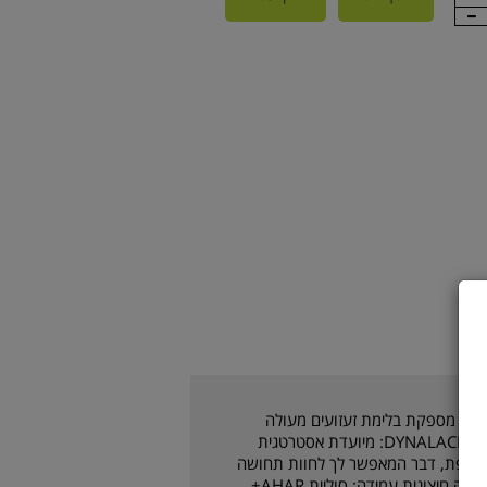
 אסיקס מספקת בלימת זעזועים מעולה
ומפחיתה את העומס על המפרקים. טכנולוגיית DYNALACING: מיועדת אסטרטגית
נוספת, דבר המאפשר לך לחוות תחושה
מעולה בזמן ביצוע שינויי כיוון ומעברים מהירים. סוליה חיצונית עמידה: סוליית AHAR+