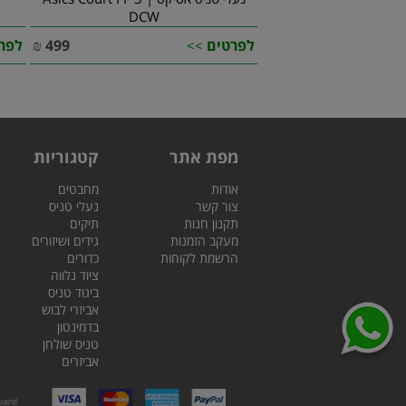
DCW
לפרטים
499
₪
לפר
>>
מפת אתר
קטגוריות
אודות
מחבטים
צור קשר
נעלי טניס
תקנון חנות
תיקים
מעקב הזמנות
גידים ושיזורים
הרשמת לקוחות
כדורים
ציוד נלווה
ביגוד טניס
אביזרי לבוש
בדמינטון
טניס שולחן
אביזרים