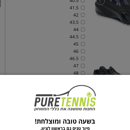
40.5
41.5
42
43.5
44
44.5
45
46
46.5
47
48
על המוצר
טכנולוגיית ג'ל: מערכת ריפוד ג'ל ייחודית של
בשעה טובה ומוצלחת!
להחזיק מעמד בכל עת כאשר יש צורך בתמיכה 
פיור טניס גם בראשון לציון.