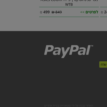
WTB
2
₪
לפרטים
499
₪
849 ₪
>>
האתר נבנה על-ידי סטארויזין בניית אתרים