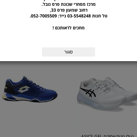
מרכז מסחרי שכונת פרס נובל.
עמידה בפני שחיקה ומספקת אחיזה מצוינת על 
רחוב שמעון פרס 33,
נושמים שומרים על כפות הרגליים קרירות ויבש
טל חנות 03-5548248 נייד: 052-7005509.
מחכים לראותכם !
מוצרים נוספים מהקטגוריה
סגור
נעלי טניס אסיקס ASICS GEL