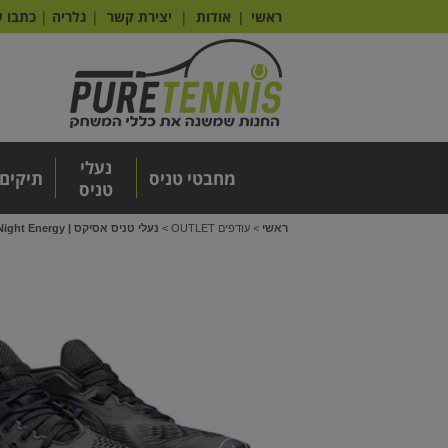
ראשי
אודות
|
יצירת קשר
|
גלריה
|
כתבו ע
|
נעלי
מחבטי טניס
תיקים
טניס
ראשי
>
עודפים OUTLET
>
נעלי טניס אסיקס | Asics Gel Resolution X Night Energy