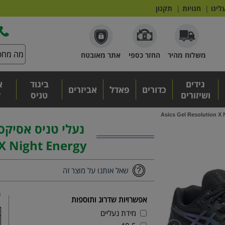
לינו
|
חנויות
|
תקנון
משלוח מהיר
החזר כספי
אתר מאובטח
גידים
ביגוד
א
כדורים
פאדל
אביזרים
ושיזורים
טניס
ל
X Night Energy
שאל אותנו על מוצר זה
₪
אפשרויות שדרוג ותוספות
מידת נעליים