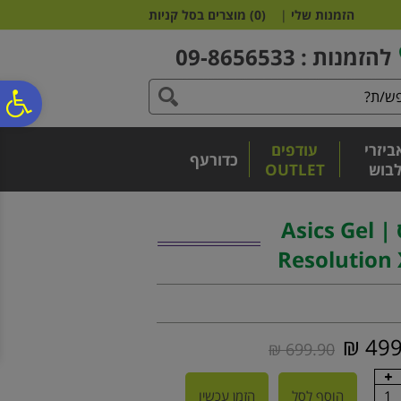
לתפריט
לתוכן
לתפריט
הזמנות שלי
|
(
0
)
מוצרים בסל קניות
אתר
המרכזי
נגישות
להזמנות : 09-8656533
פ
ביזרי
עודפים
סר
כדורעף
בוש
OUTLET
נג
נעלי טניס אסיקס | Asics Gel
Resolution 
499 
699.90 ₪
1
הוסף לסל
הזמן עכשיו