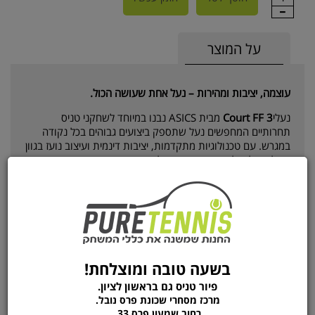
על המוצר
עוצמה, יציבות ומהירות – נעל אחת שעושה הכול.
נעלי
Court FF 3
מבית ASICS נבנו במיוחד לשחקני טניס
תחרותיים המחפשים נעל שתספק ביצועים גבוהים בכל נקודה
במגרש. עם טכנולוגיות מתקדמות, יציבות דינמית ועיצוב נועז בגוון
כחול קובלט ולבן – זו הבחירה של מקצוענים.
תכונות מרכזיות:
✔️
טכנולוגיית FLYTEFOAM®
– מספקת בלימת זעזועים יוצאת
דופן במשקל קל במיוחד
✔️
מערכת GEL™ בקדמת ובעקב הנעל
– ריכוך מקסימלי בתנועה
בשעה טובה ומוצלחת!
אינטנסיבית
פיור טניס גם בראשון לציון.
✔️
מנגנון MONO-SOCK®
– התאמה אישית ונעילה נוחה של
מרכז מסחרי שכונת פרס נובל.
הרגל, ללא לשון נעל מסורתית
רחוב שמעון פרס 33,