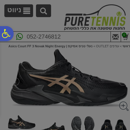
לתפריט
לתוכן
לתפריט
אתר
המרכזי
נגישות
ניווט
פ
0
052-2746812
ראשי
>
עודפים OUTLET
>
נעלי טניס אסיקס | Asics Court FF 3 Novak Night Energy
סר
נג