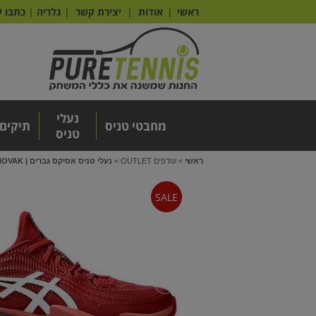
ראשי
אודות
|
יצירת קשר
|
גלריה
|
כתבו ע
|
נעלי
מחבטי טניס
תיקים
טניס
ראשי
>
עודפים OUTLET
>
נעלי טניס אסיקס גברים | ASICS COURT FF 3 NOVAK