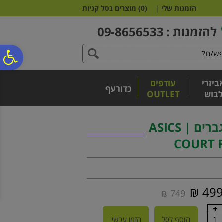
לתפריט
לתוכן
לתפריט
הזמנות שלי
|
(
0
)
מוצרים בסל קניות
אתר
המרכזי
נגישות
להזמנות : 09-8656533
פ
ביזרי
עודפים
סר
כדורעף
בוש
OUTLET
נג
נעלי טניס אסיקס גברים | ASICS
COURT 
499 
749 ₪
1
הוסף לסל
הזמן עכשיו