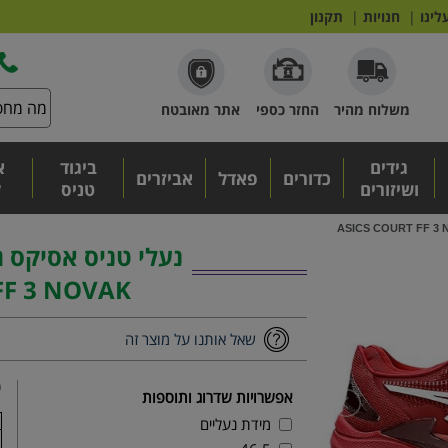
לינו
|
חנויות
|
תקנון
משלוח מהיר
החזר כספי
אתר מאובטח
גידים
ביגוד
א
כדורים
פאדל
אביזרים
ושיזורים
טניס
ל
FF 3 NOVAK
שאל אותנו על מוצר זה
₪
אפשרויות שדרוג ותוספות
מידת נעליים