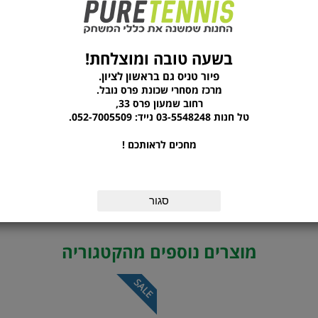
✔️
מנגנון MONO-SOCK®
– התאמה אישית ונע
מסורתית
✔️
סוליה חיצונית עם טכנולוגיית TWISTRUSS™
בשעה טובה ומוצלחת!
מעולה
פיור טניס גם בראשון לציון.
מרכז מסחרי שכונת פרס נובל.
✔️
חלק עליון עשוי PU mesh
– לנשימה גבוהה 
רחוב שמעון פרס 33,
טל חנות 03-5548248 נייד: 052-7005509.
✔️
מיועדת למשחק על כל סוגי המשטחים
מחכים לראותכם !
הנעל שתוכננה לשחקנים שלא מתפשרים –
Asics Court FF 3
נותנת לך יתרון תחרותי אמי
ותמיכה.
סגור
מוצרים נוספים מהקטגוריה