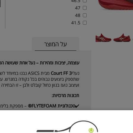
46.5
47
48
41.5
על המוצר
עוצמה, יציבות ומהירות – נעל אחת שעושה הכו
נעלי
Court FF 3
מבית ASICS נבנו במ
שתספק ביצועים גבוהים בכל נקודה במגרש. עם 
ועיצוב נועז בגוון כחול קובלט ולבן – זו הבחירה
תכונות מרכזיות:
✔️
טכנולוגיית FLYTEFOAM®
– מספקת בלימת 
במיוחד
✔️
מערכת GEL™ בקדמת ובעקב הנעל
– ריכוך