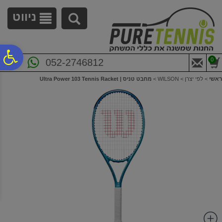
לתפריט
לתוכן
לתפריט
אתר
המרכזי
נגישות
ניווט
פ
0
052-2746812
ראשי
>
לפי יצרן
>
WILSON
>
מחבט טניס | Ultra Power 103 Tennis Racket
סר
נג