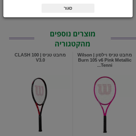
תבנית שיזור
16X19
סגור
מוצרים נוספים
מהקטגוריה
מחבט טניס וילסון | Wilson
מחבט טניס | CLASH 100
V3.0
Burn 105 v6 Pink Metallic
Tenni...