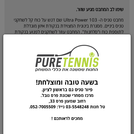
שימו לב המחבט מגיע שזור.
מחבט טניס ה- Ultra Power 103 שם דגש על כוח קל לשחקני
טניס ביניים. מסגרת בינונית המצוידת בנקודת איזון מוגדלת
לתוספת כוח ו"סלחנות". המחבט עוזר לשחקנים לפגוע בנקודת
האיזון באופן עקבי יותר. המסגרת של המחבט קצת יותר ארוכה
מהמחבט הרגיל ובכך מספקת טווח מורחב וכיסוי מגרש הטניס
בקלות רבה יותר. המחבט הקל ביותר מסדרת הפנאי של האולטרה
משלב כוח ויכולות תמרון המקלים על כל חבטה.
בשעה טובה ומוצלחת!
מידע נוסף
פיור טניס גם בראשון לציון.
מרכז מסחרי שכונת פרס נובל.
יצרן
Wilson
רחוב שמעון פרס 33,
טל חנות 03-5548248 נייד: 052-7005509.
משקל המחבט
290 גרם
סוג המחבט
מתקדמים
מחכים לראותכם !
גודל ידית
L2 L3
גודל ראש מחבט
103