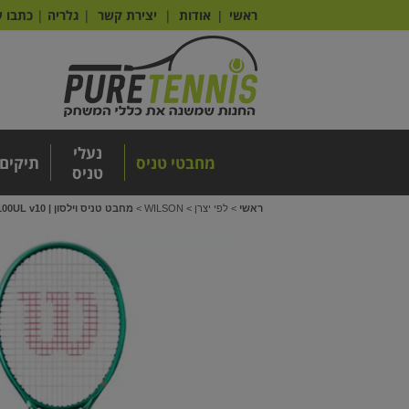
ראשי
אודות
|
יצירת קשר
|
גלריה
|
כתבו ע
|
נעלי
מחבטי טניס
תיקים
טניס
ראשי
>
לפי יצרן
>
WILSON
>
מחבט טניס וילסון | Wilson Blade 100UL v10