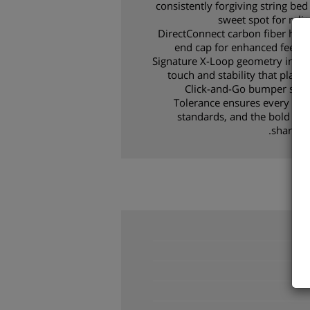
consistently forgiving string b
sweet spot for reli
DirectConnect carbon fiber hand
end cap for enhanced feel an
Signature X-Loop geometry in the
touch and stability that playe
Click-and-Go bumper system
Tolerance ensures every fra
standards, and the bold Ch
sharpest