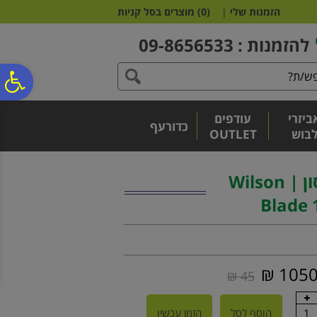
לתפריט
לתוכן
לתפריט
הזמנות שלי
|
(
0
)
מוצרים בסל קניות
אתר
המרכזי
נגישות
להזמנות : 09-8656533
פ
ביזרי
עודפים
סר
כדורעף
בוש
OUTLET
נג
מחבט טניס וילסון | Wilson
Blade 
1050 
45 ₪
1
הוסף לסל
הזמן עכשיו