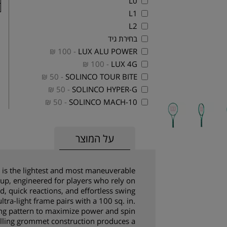
L0
L1
L2
בחירת גיד
- 100 ₪
LUX ALU POWER
- 100 ₪
LUX 4G
- 50 ₪
SOLINCO TOUR BITE
- 50 ₪
SOLINCO HYPER-G
- 50 ₪
SOLINCO MACH-10
על המוצר
is the lightest and most maneuverable
eup, engineered for players who rely on
d, quick reactions, and effortless swing
ltra-light frame pairs with a 100 sq. in.
ng pattern to maximize power and spin
Drilling grommet construction produces a