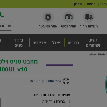
לינו
|
חנויות
|
תקנון
משלוח מהיר
החזר כספי
אתר מאובטח
גידים
ביגוד
א
כדורים
פאדל
אביזרים
ושיזורים
טניס
ל
100UL v10
שאל אותנו על מוצר זה
₪
אפשרויות שדרוג ותוספות
בחירת גודל ידית