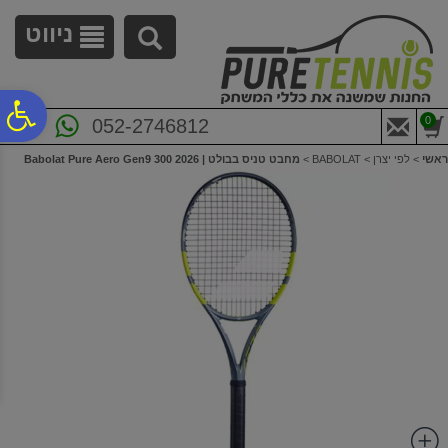
לתפריט
לתוכן
לתפריט
אתר
המרכזי
נגישות
ניווט
פ
0
052-2746812
ראשי
>
לפי יצרן
>
BABOLAT
>
מחבט טניס בבולט | Babolat Pure Aero Gen9 300 2026
סר
נג