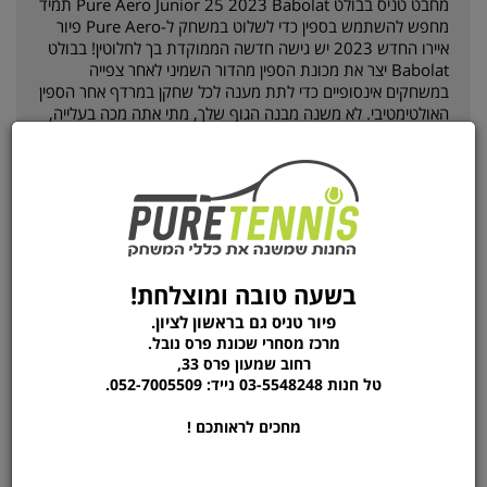
מחבט טניס בבולט Pure Aero Junior 25 2023 Babolat תמיד
מחפש להשתמש בספין כדי לשלוט במשחק ל-Pure Aero פיור
איירו החדש 2023 יש גישה חדשה הממוקדת בך לחלוטין! בבולט
Babolat יצר את מכונת הספין מהדור השמיני לאחר צפייה
במשחקים אינסופיים כדי לתת מענה לכל שחקן במרדף אחר הספין
האולטימטיבי. לא משנה מבנה הגוף שלך, מתי אתה מכה בעלייה,
או סגנון המשחק שלך, אתה תגלה שהטווח הזה מוציא את הספין
בתוכך! היו כמו רפאל נדאל, ליילה פרננדס, פליקס אוגר-אליאסיים
וקרלוס אלקרז, ובחרו באיזה Pure Aero תצאו למגרשים! מחבט
הטניס Pure Aero Jr 25 מושלם עבור שחקנים תחרותיים צעירים
המעוניינים להשתמש בספין ובכוח כדי לפתח את המשחק שלהם.
המחבט מגיע שזור בגידים מקוריים של BABOLAT
בשעה טובה ומוצלחת!
פיור טניס גם בראשון לציון.
מידע נוסף
מרכז מסחרי שכונת פרס נובל.
רחוב שמעון פרס 33,
טל חנות 03-5548248 נייד: 052-7005509.
יצרן
Babolat
משקל המחבט
235 גרם
מחכים לראותכם !
סוג המחבט
מקצועי
אורך המחבט
25 אינץ'