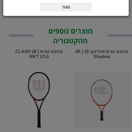
גודל ראש מחבט
100 אינצ' מרובע / 645 סמ"ר
סגור
מוצרים נוספים
מהקטגוריה
מחבט טניס סולינקו 19 | JR
מחבט טניס | CLASH 26
RKT V3.0
Shadow