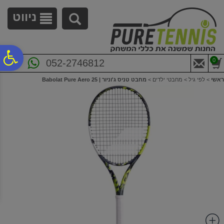
לתפריט
לתוכן
לתפריט
אתר
המרכזי
נגישות
ניווט
פ
0
052-2746812
ראשי
>
לפי גיל
>
מחבטי ילדים
>
מחבט טניס ג'וניור | Babolat Pure Aero 25
סר
נג