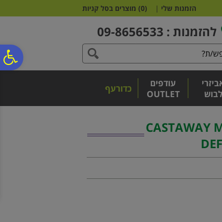
לתפריט
לתוכן
לתפריט
הזמנות שלי
|
(
0
)
מוצרים בסל קניות
אתר
המרכזי
נגישות
להזמנות : 09-8656533
פ
ביזרי
עודפים
סר
כדורעף
בוש
OUTLET
נג
 מיני | CASTAWAY MINI
DE