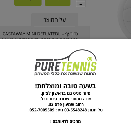
על המוצר
כדו
בכיכובו של טום הנקס כדור הכדורעף מציע פי
של הכדור ומבליטים את תחושת הנוחות בכל זרי
ועמידות לאורך זמן.
שימו לב הכדור בגודל מיני
בשעה טובה ומוצלחת!
פיור טניס גם בראשון לציון.
מוצרים נוספים מהקטגוריה
מרכז מסחרי שכונת פרס נובל.
רחוב שמעון פרס 33,
טל חנות 03-5548248 נייד: 052-7005509.
מחכים לראותכם !