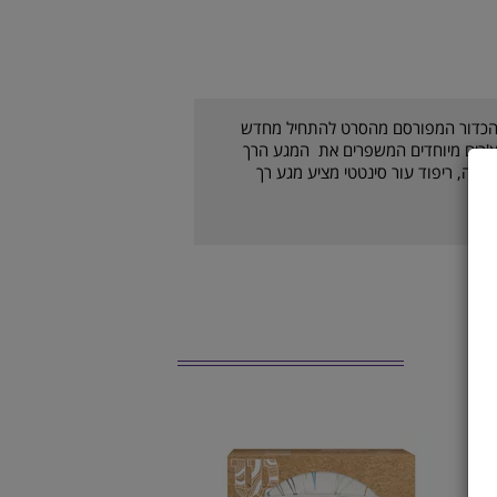
רעף – CASTAWAY MINI DEFLATEDL .הכדור המפורסם מהסרט להתחיל מחדש
צ'רים מיוחדים המשפרים את המגע הרך
קה, ריפוד עור סינטטי מציע מגע רך