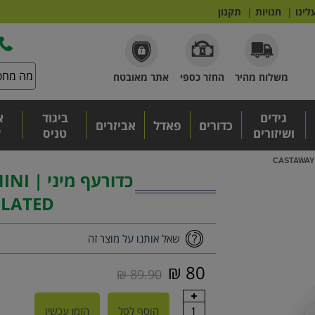
לינו
|
חנויות
|
תקנון
משלוח מהיר
החזר כספי
אתר מאובטח
גידים
ביגוד
א
כדורים
פאדל
אביזרים
ושיזורים
טניס
ל
כדורעף
FLATED
שאל אותנו על מוצר זה
80 ₪
89.90 ₪
1
הוסף לסל
הזמן עכשיו