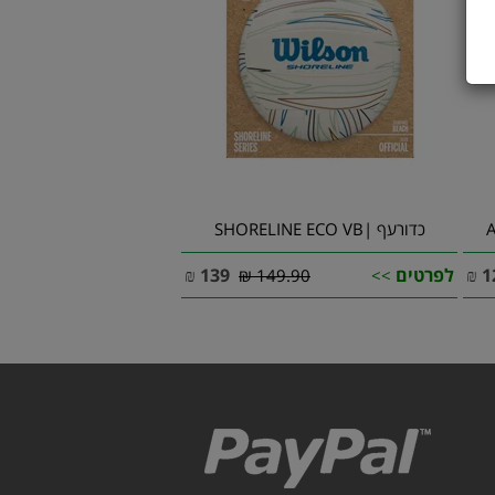
כדורעף |SHORELINE ECO VB
1
₪
לפרטים
139
₪
149.90 ₪
>>