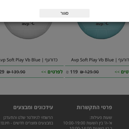
סגור
עף | Avp Soft Play Vb Blue
כדורעף | Avp Soft Play Vb Blue
טים
119
₪
לפרטים
29
139.90 ₪
>>
129.90 ₪
>>
פרטי התקשרות
עידכונים ומבצעים
שעות פעילות:
הרשמ/י לניוזלטר שלנו והתעדכן
א'-ה' בין השעות 10:00-19:00
במבצעים ומוצרים חדשים - חינם!
ו' בין השעות 10:00-14:00