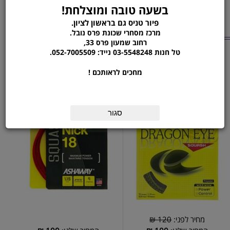
בשעה טובה ומוצלחת!
פיור טניס גם בראשון לציון.
מוצרים נוספים
מרכז מסחרי שכונת פרס נובל.
רחוב שמעון פרס 33,
מהקטגוריה
טל חנות 03-5548248 נייד: 052-7005509.
שיזור מחבט סקווש בגיד
שיזור מחבט סקווש בגיד
מחכים לראותכם !
ASHAWAY POWERNICK
SOLINCO DRAGON EYE
18
סגור
מחיר לפני:
120 ₪