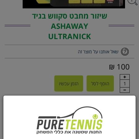
שיזור מחבט סקווש בגיד
ASHAWAY
ULTRANICK
שאל אותנו על מוצר זה
100 ₪
1
הוסף לסל
הזמן עכשיו
על המוצר
גיד חדש ומופלא מבית ASHAWAY
מעניק תחושה מדהימה,רכות ושמירת מתיחה לאורך זמן.
MADE IN USA