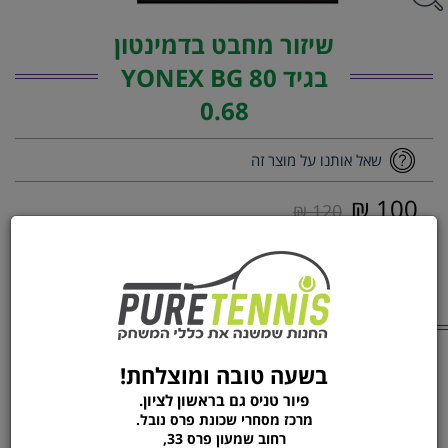
שיזור מחבט בדמינטון
בגיד YONEX BG 80
0.68
שאל אותנו על מוצר זה
100 ₪
120 ₪
1
הוסף לסל
הזמן עכשיו
מוצרים נוספים
מהקטגוריה
בשעה טובה ומוצלחת!
מחבט בדמינטון YONEX
מחבט בדמינטון YONEX
NANORAY 10
פיור טניס גם בראשון לציון.
ARCSABER FB
מרכז מסחרי שכונת פרס נובל.
רחוב שמעון פרס 33,