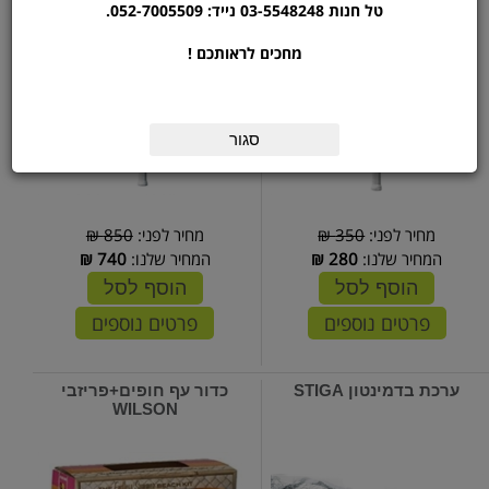
טל חנות 03-5548248 נייד: 052-7005509.
מחכים לראותכם !
סגור
מחיר לפני:
350 ₪
מחיר לפני:
850 ₪
המחיר שלנו:
280
₪
המחיר שלנו:
740
₪
הוסף לסל
הוסף לסל
פרטים נוספים
פרטים נוספים
ערכת בדמינטון STIGA
כדור עף חופים+פריזבי
WILSON