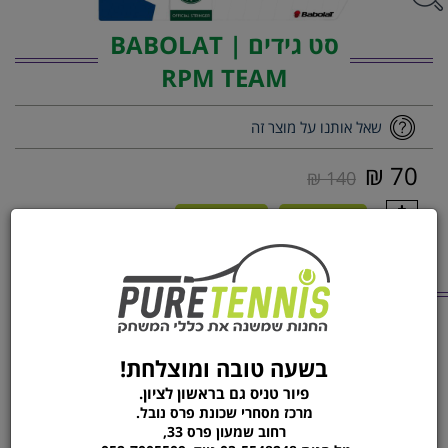
סט גידים | BABOLAT
RPM TEAM
שאל אותנו על מוצר זה
70 ₪
140 ₪
1
הוסף לסל
הזמן עכשיו
מוצרים נוספים
מהקטגוריה
סט גידים | BABOLAT PRO
סט גידיםסט גידים | 1.20
בשעה טובה ומוצלחת!
YONEX POLY TOUR PRO
HURRICAN
פיור טניס גם בראשון לציון.
מרכז מסחרי שכונת פרס נובל.
רחוב שמעון פרס 33,