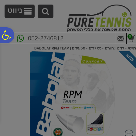
לתפריט
לתוכן
לתפריט
אתר
המרכזי
נגישות
ניווט
פ
0
052-2746812
ראשי
>
גידים ושיזורים
>
סט גידים
>
סט גידים | BABOLAT RPM TEAM
סר
נג