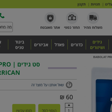
לינו
|
חנויות
|
תקנון
משלוח מהיר
החזר כספי
אתר מאובטח
גידים
ביגוד
א
כדורים
פאדל
אביזרים
ושיזורים
טניס
ל
סט גיד
RRICAN
שאל אותנו על מוצר זה
60 ₪
1
הוסף לסל
הזמן עכשיו