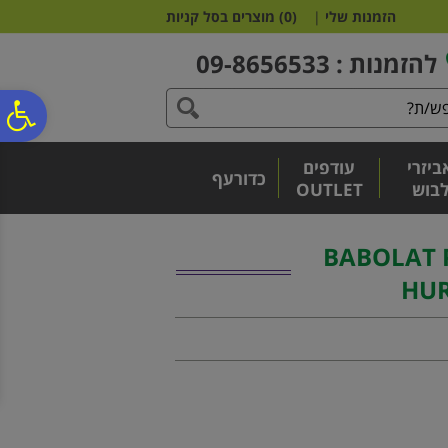
לתפריט
לתוכן
לתפריט
הזמנות שלי
|
(
0
)
מוצרים בסל קניות
אתר
המרכזי
נגישות
להזמנות : 09-8656533
פ
ביזרי
עודפים
סר
כדורעף
בוש
OUTLET
נג
ים | BABOLAT PRO
HU