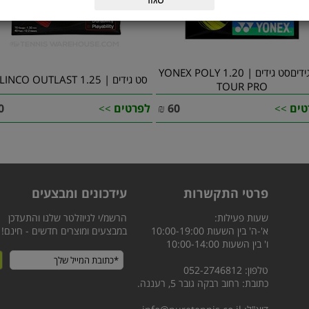
סט גידיםסט גידים | 1.20 YONEX POLY
סט גידים | 1.25 SOLINCO OUTLAST
TOUR PRO
טים
60
₪
לפרטים
0
>>
>>
פרטי התקשרות
עידכונים ומבצעים
שעות פעילות:
הרשמ/י לניוזלטר שלנו והתעדכן
א'-ה' בין השעות 10:00-19:00
במבצעים ומוצרים חדשים - חינם!
ו' בין השעות 10:00-14:00
טלפון: 052-2746812
כתובת: רחוב רבקה גובר 5, רעננה.