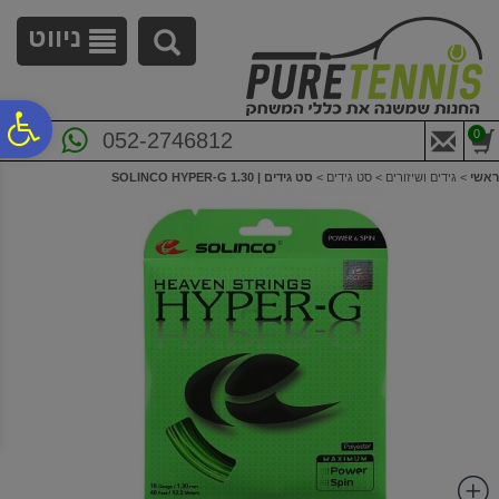
לתפריט
לתוכן
לתפריט
אתר
המרכזי
נגישות
ניווט
פ
0
052-2746812
ראשי
>
גידים ושיזורים
>
סט גידים
>
סט גידים | 1.30 SOLINCO HYPER-G
סר
נג