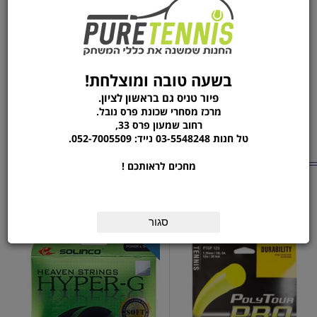
בהפצה בלעדית שלנו.עכשיו גם במחירי השקה
מידע נוסף
בשעה טובה ומוצלחת!
שם יצרן
SOLINCO
פיור טניס גם בראשון לציון.
מרכז מסחרי שכונת פרס נובל.
רחוב שמעון פרס 33,
טל חנות 03-5548248 נייד: 052-7005509.
מוצרים נוספים
מחכים לראותכם !
מהקטגוריה
סט גידים | 1.25 YONEX
סט גידים | SOLINCO
HIPER-G SOFT 1.25
POLY TOUR PRO
סגור