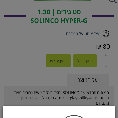
סט גידים | 1.30
SOLINCO HYPER-G
שאל אותנו על מוצר זה
80 ₪
1
הוסף לסל
הזמן עכשיו
על המוצר
הפיתוח החדש של SOLINCO. הגיד בעל ביצועים גבוהים מאוד
בקטגוריית ה-playability והשליטה.מעבר לכך -יכולת ספין
מוגברת!
SOLINCO הינה חברת הגידים הנמכרת ביותר בארה"ב,הגיד
הנפוץ ביותר במכללות ובתחרויות ה-CHALLENGER.