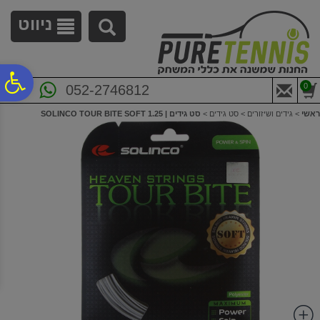
לתפריט
לתוכן
לתפריט
אתר
המרכזי
נגישות
ניווט
פ
0
052-2746812
ראשי
>
גידים ושיזורים
>
סט גידים
>
סט גידים | 1.25 SOLINCO TOUR BITE SOFT
סר
נג