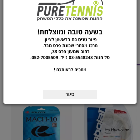
זהו הגיד המוביל גם בקטגורית העמידות.
ה- TOUR BITE הינו הבחירה של אנה איבנוביץ,גסטין
בראון,דונאלד יאנג ועוד רבים וטובים.
SOLINCO הינה חברת הגידים הנמכרת ביותר בארה"ב,הגיד
הנפוץ ביותר במכללות ובתחרויות ה-CHALLENGER.
בשעה טובה ומוצלחת!
בהפצה בלעדית שלנו.עכשיו גם במחירי השקה.
פיור טניס גם בראשון לציון.
מרכז מסחרי שכונת פרס נובל.
רחוב שמעון פרס 33,
טל חנות 03-5548248 נייד: 052-7005509.
מוצרים נוספים
מהקטגוריה
מחכים לראותכם !
סט גידים | BABOLAT PRO
סט גידים | SOLINCO
MACH-10 1.25
HURRICAN
סגור