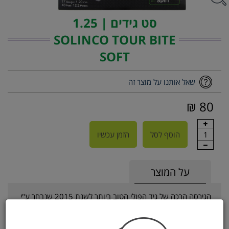
סט גידים | 1.25
SOLINCO TOUR BITE
SOFT
שאל אותנו על מוצר זה
80 ₪
1
הוסף לסל
הזמן עכשיו
על המוצר
הגירסה הרכה של גיד הפולי הטוב ביותר לשנת 2015 שנבחר ע"י
האתר הגרמני הנחשב STRING FORUM.
בסולינקו הבינו ששם המשחק בטניס המודרני הוא עוצמה וספין
ופיתחו את ה-TOUR BITE במיוחד לשם כך.מעבר לעוצמה וספין