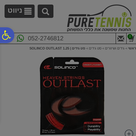
לתפריט
לתוכן
לתפריט
אתר
המרכזי
נגישות
ניווט
פ
0
052-2746812
ראשי
>
גידים ושיזורים
>
סט גידים
>
סט גידים | 1.25 SOLINCO OUTLAST
סר
נג