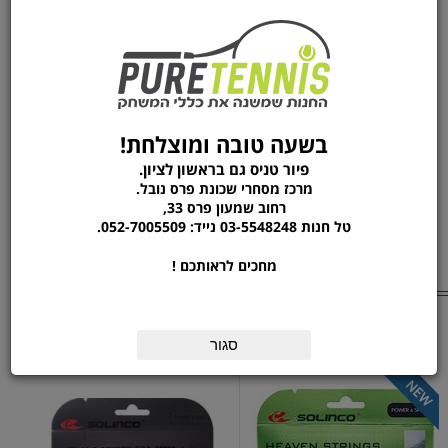
SOLINCO הינה חברת הגידים הנמכרת ביותר בארה"ב,הגיד
הנפוץ ביותר במכללות ובתחרויות ה-CHALLENGER.
בהפצה בלעדית שלנו.עכשיו גם במחירי השקה.
קיים במלאי בעובי: 1.20,1.25,1.30.צבע:אדום
בשעה טובה ומוצלחת!
מידע נוסף
פיור טניס גם בראשון לציון.
מרכז מסחרי שכונת פרס נובל.
שם יצרן
SOLINCO
רחוב שמעון פרס 33,
טל חנות 03-5548248 נייד: 052-7005509.
מחכים לראותכם !
מוצרים נוספים
מהקטגוריה
סגור
סט גידים | SOLINCO
סט גידים | SOLINCO
CONFIDENTIAL1.30
HIPER-G SOFT 1.25