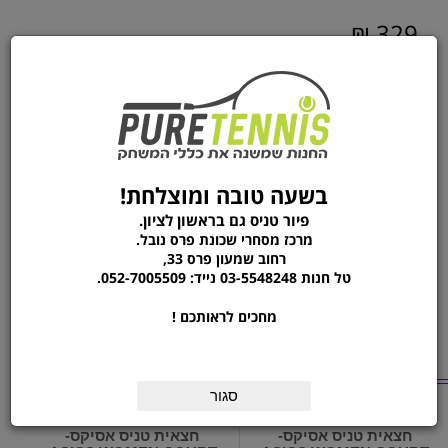
329 ₪
1
הוסף לסל
הזמן עכשיו
על המוצר
בשעה טובה ומוצלחת!
מכנסי הטניס Ellyn של Wilson מוסיפים סטייל למשחק שלך.
פיור טניס גם בראשון לציון.
הם עשויים מבד נמתח שמתייבש במהירות, עם שרוך חיצוני
מרכז מסחרי שכונת פרס נובל.
המאפשר התאמה אישית למידה המדויקת שלך.
רחוב שמעון פרס 33,
המכנסיים מגיעים ללא בטנה פנימית ומשתלבים בצורה מושלמת
טל חנות 03-5548248 נייד: 052-7005509.
עם דגם Carry All Tennis Short.
מחכים לראותכם !
מוצרים נוספים
מהקטגוריה
סגור
חצאית טניס אסיקס-
חצאית טניס אסיקס-