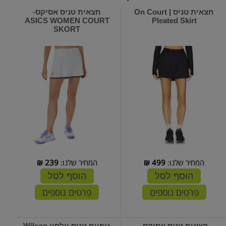
חצאית טניס | On Court
חצאית טניס אסיקס-
ASICS WOMEN COURT
Pleated Skirt
SKORT
המחיר שלנו:
499
₪
המחיר שלנו:
239
₪
הוסף לסל
הוסף לסל
פרטים נוספים
פרטים נוספים
חצאית טניס אסיקס-
גופיית טניס וילסון Wilson