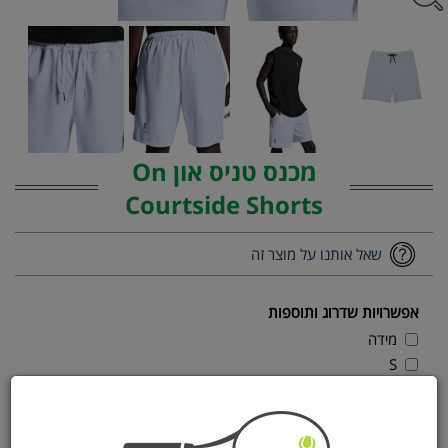
מכנס טניס און On
Courtside Shorts
שאל אותנו על מוצר זה
אפשרויות שדרוג ותוספות
מידה
S
M
L
XL