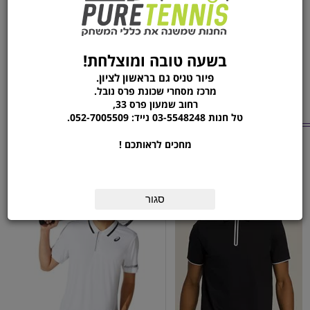
XXL
339 ₪
בשעה טובה ומוצלחת!
פיור טניס גם בראשון לציון.
1
הוסף לסל
הזמן עכשיו
מרכז מסחרי שכונת פרס נובל.
רחוב שמעון פרס 33,
מוצרים נוספים
טל חנות 03-5548248 נייד: 052-7005509.
מהקטגוריה
מחכים לראותכם !
חולצת פולו לגברים |
חולצת טניס אסיקס
COURT M POLO SHIRT
Advantage Zip Polo
WHITE
סגור